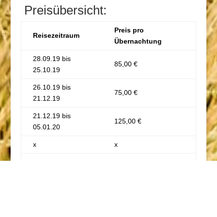
Preisübersicht:
Preis pro
Reisezeitraum
Übernachtung
28.09.19 bis
85,00 €
25.10.19
26.10.19 bis
75,00 €
21.12.19
21.12.19 bis
125,00 €
05.01.20
x
x
x
x
x
x
x
x