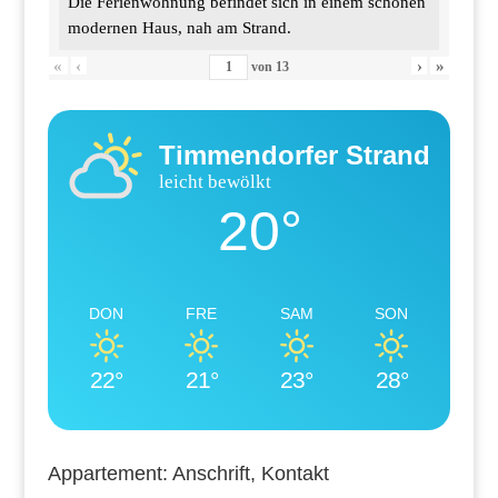
Die Ferienwohnung befindet sich in einem schönen
modernen Haus, nah am Strand.
«
‹
›
»
von
13
Timmendorfer Strand
leicht bewölkt
20°
DON
FRE
SAM
SON
22°
21°
23°
28°
Appartement: Anschrift, Kontakt