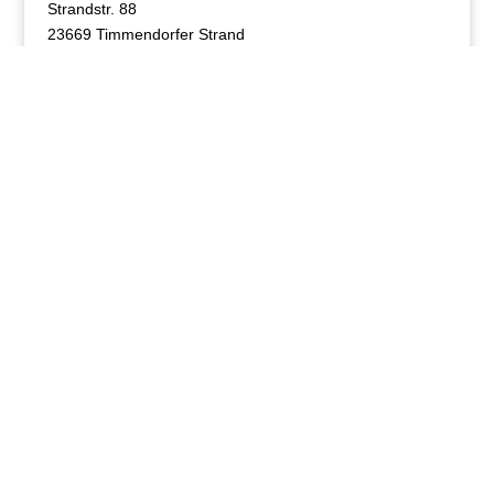
Strandstr. 88
23669 Timmendorfer Strand
Niendorf Ostsee
Diese Ferienwohnung steht aktuell nicht mehr zu
Ferienanmietung zur Verfügung.
Weitere interessante Websites:
Timmendorfer Strand, Veranstaltungskalender
Timmendorfer Strand, Ausflugsziele
Häufig gesucht:
Appartement
Belegungsplan
Buchung
Ferienwohnung
Niendorf
Ostsee
Timmendorfer Strand
Suche innerhalb der Website: