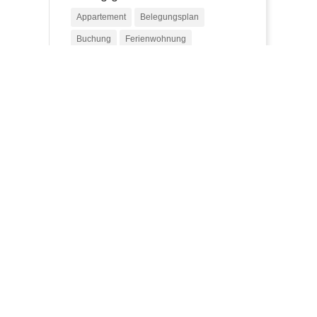
Appartement
Belegungsplan
Buchung
Ferienwohnung
Niendorf
Ostsee
nden.
Timmendorfer Strand
Suche innerhalb der
Website:
ade