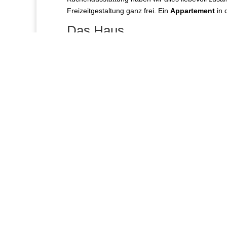
Freizeitgestaltung ganz frei. Ein
Appartement
in 
Das Haus
Das Haus in dem sich die
Ferienwohnung
befind
ausgestattet. Kostenfreier Internetzugang Wlan in
Timmendorfer Strand Nien
Das
Appartement
ist nur wenige Meter vom weit
Timmendorfer Strand Niendorf Ostsee
haben S
Timmendorfer Strand Niendorf Ostsee
liegt in 
mit vielen Einkaufsgelegenheiten und Restaurant
Meerwasserschwimmbad und das alles in unmitte
Das schreiben die Gäste – Bewertung der Fer
Tolle Wohnung mit umfangreicher Ausstattung