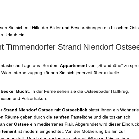
sen Sie sich mit Hilfe der Bilder und Beschreibungen ein bisschen Osts
n Urlaub ein.
 Timmendorfer Strand Niendorf Ostse
antastische Lage aus. Bei dem
Appartement
von „Strandnähe“ zu spre
en Wlan Internetzugang können Sie sich jederzeit über aktuelle
becker Bucht
. In der Ferne sehen sie die Ostseebäder Haffkrug,
enhusen und Pelzerhaken.
Strand Niendorf Ostsee mit Ostseeblick
bietet Ihnen ein Wohnerle
teten Räume geben durch die
sanften
Pastelltöne und die toskanisch
an der
Ostsee
ein mediterranes Flair. Abgerundet wird dieser Eindruck
rtement
ist modern eingerichtet. Von der Möblierung bis hin zur
mengestellt. Durch das kostenfreie Internet Wlan sind Sie in Ihrer