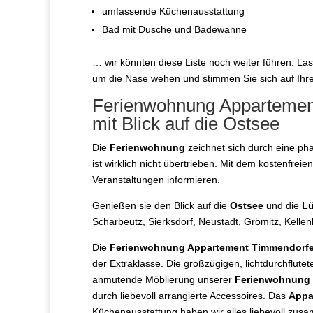
umfassende Küchenausstattung
Bad mit Dusche und Badewanne
… wir könnten diese Liste noch weiter führen. Las
um die Nase wehen und stimmen Sie sich auf Ihre
Ferienwohnung Appartement
mit Blick auf die Ostsee
Die
Ferienwohnung
zeichnet sich durch eine ph
ist wirklich nicht übertrieben. Mit dem kostenfrei
Veranstaltungen informieren.
Genießen sie den Blick auf die
Ostsee
und die
Lü
Scharbeutz, Sierksdorf, Neustadt, Grömitz, Kell
Die
Ferienwohnung Appartement Timmendorfer 
der Extraklasse. Die großzügigen, lichtdurchflu
anmutende Möblierung unserer
Ferienwohnung
durch liebevoll arrangierte Accessoires. Das
Appa
Küchenausstattung haben wir alles liebevoll zusam