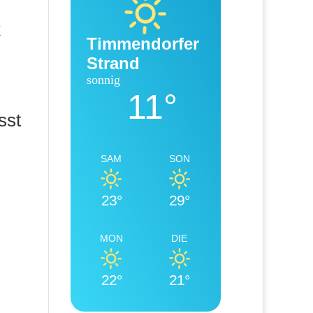
k
Timmendorfer
Strand
sonnig
11°
sst
SAM
SON
23°
29°
MON
DIE
22°
21°